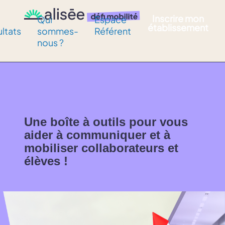
Inscrire mon
Qui
Espace
établissement
ultats
sommes-
Référent
nous ?
Une boîte à outils pour vous
aider à communiquer et à
mobiliser collaborateurs et
élèves !