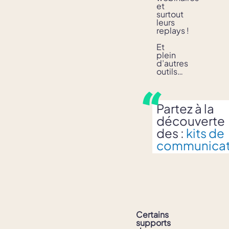
et
surtout
leurs
replays !
Et
plein
d’autres
outils…
Partez à la
découverte
des :
kits de
communicat
Certains
supports