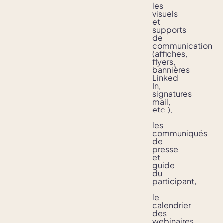
les
visuels
et
supports
de
communication
(affiches,
flyers,
bannières
Linked
In,
signatures
mail,
etc.),
les
communiqués
de
presse
et
guide
du
participant,
le
calendrier
des
webinaires