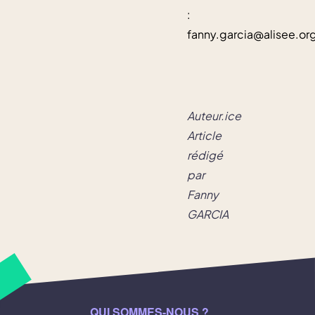
:
fanny.garcia@alisee.or
Auteur.ice 
Article 
rédigé 
par 
Fanny 
GARCIA
QUI SOMMES-NOUS ?