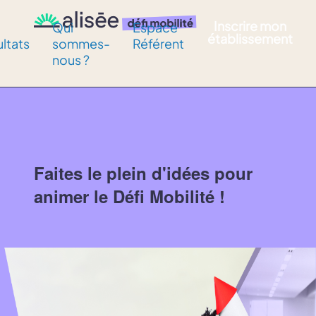
Inscrire mon
Qui
Espace
établissement
ultats
sommes-
Référent
nous ?
Faites le plein d'idées pour
animer le Défi Mobilité !